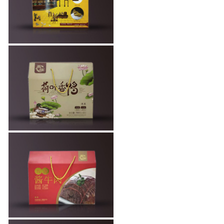
香鸭烤鸭特产熟
食包装礼
优质熟食牛肉手
提彩盒包