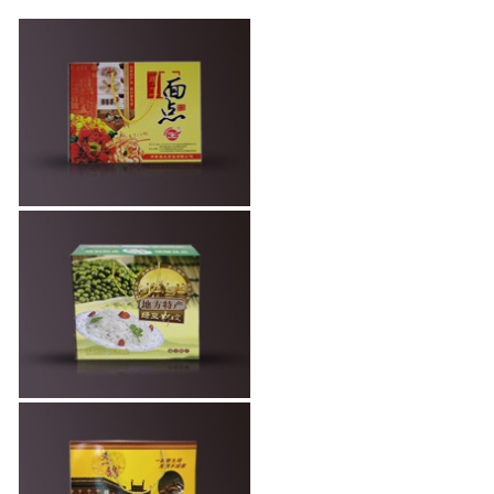
面点包装盒—手
提礼盒
粉皮特产礼盒包
装
乳鸽熟食礼品盒
定制包装