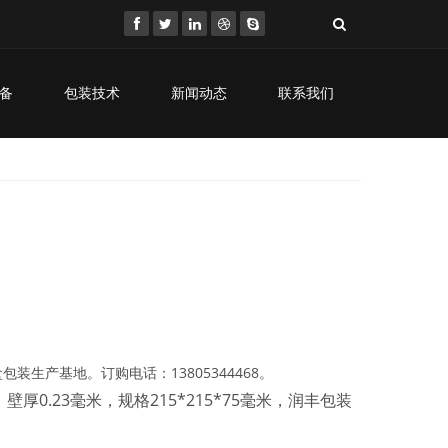
备
包装技术
新闻动态
联系我们
产基地。订购电话：13805344468。
.23毫米，规格215*215*75毫米，润丰包装