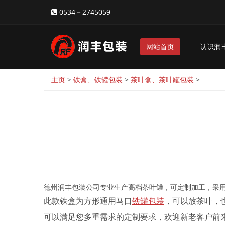
0534－2745059
网站首页
认识润
主页
>
铁盒、铁罐包装
>
茶叶盒、茶叶罐包装
>
德州润丰包装公司专业生产高档茶叶罐，可定制加工，采用优
此款铁盒为方形通用马口
铁罐包装
，可以放茶叶，也
可以满足您多重需求的定制要求，欢迎新老客户前