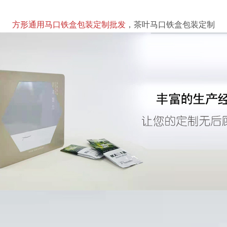
方形通用马口铁盒包装定制批发
，茶叶马口铁盒包装定制