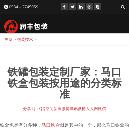
0534－2745059
主页
>
包装技术
>
铁罐包装定制厂家：马口
铁盒包装按用途的分类标
准
分享到：
QQ空间
新浪微博
腾讯微博
人人网
微信
铁盒也是有分多种，
马口铁盒
就是其中的一个，那么马口铁盒的