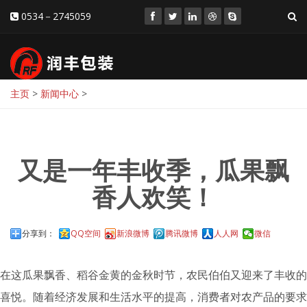
0534－2745059
主页
>
新闻中心
>
又是一年丰收季，瓜果飘
香人欢笑！
分享到：
QQ空间
新浪微博
腾讯微博
人人网
微信
在这瓜果飘香、稻谷金黄的金秋时节，农民伯伯又迎来了丰收的
喜悦。随着经济发展和生活水平的提高，消费者对农产品的要求