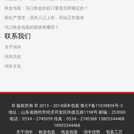
铁盒包装：马口铁盒的起订量是怎样规定的？
因生产需求，润丰人已上班，开始正常接单
马口铁盒包装的形状有哪些？
联系我们
关于润丰
润丰历史
润丰文化
© 版权所有 © 2013－2014润丰包装 鲁ICP备11039856号-3
地址：山东省德州市经济开发区尚德五路1198号 邮编：253000
电话：0534－2745059 传真：0534－2745368 13805344468
18905344468
关于润丰
铁盒包装
纸盒包装
润丰优势
包装工艺